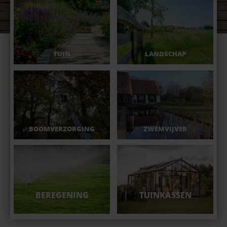
TUIN
LANDSCHAP
BOOMVERZORGING
ZWEMVIJVER
BEREGENING
TUINKASSEN