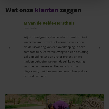
Wat onze
klanten
zeggen
M van de Velde-Horsthuis
Rick S
Enschede
Landschap 
Wij zijn heel goed geholpen door Damink tuin &
"Damink tu
landschap met zowel het vormen van ideeën
graag mee 
als de uitvoering van een overkapping in onze
kennis van
compact tuin. De vernieuwing van een schutting
werk met a
gaf aanleiding tot een groter project, en we
prettig da
hadden behoefte aan een degelijke oplossing
uitvoerin
voor het achterterras. Het werk is prima
een goede
uitgevoerd, met fijne en creatieve inbreng door
de medewerkers!