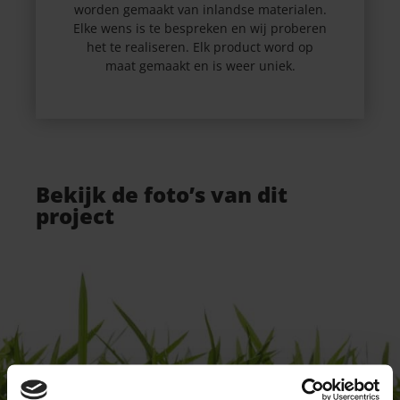
worden gemaakt van inlandse materialen.
Elke wens is te bespreken en wij proberen
het te realiseren. Elk product word op
maat gemaakt en is weer uniek.
Bekijk de foto’s van dit
project