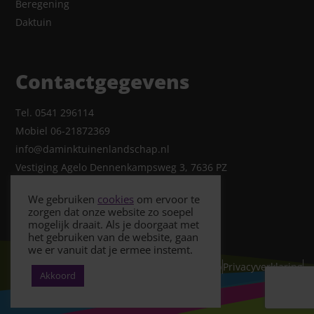
Beregening
Daktuin
Contactgegevens
Tel. 0541 296114
Mobiel 06-21872369
info@daminktuinenlandschap.nl
Vestiging Agelo Dennenkampsweg 3, 7636 PZ
We gebruiken
cookies
om ervoor te
zorgen dat onze website zo soepel
mogelijk draait. Als je doorgaat met
het gebruiken van de website, gaan
we er vanuit dat je ermee instemt.
© Copyright 2026- Damink Tuin & Landschap
Privacyverklaring
Akkoord
Cookiebeleid