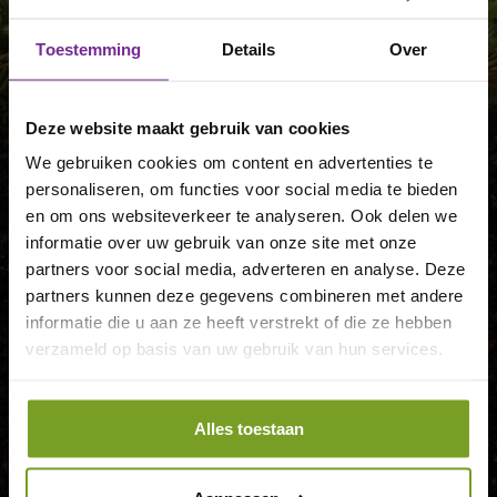
Toestemming
Details
Over
Deze website maakt gebruik van cookies
Een totaalplan voor uw
We gebruiken cookies om content en advertenties te
tuin
personaliseren, om functies voor social media te bieden
en om ons websiteverkeer te analyseren. Ook delen we
Damink tuin & landschap ontwerpt, legt aan
informatie over uw gebruik van onze site met onze
en onderhoudt. Laat ons weten waar we u
partners voor social media, adverteren en analyse. Deze
mee kunnen helpen. Neem contact met ons
partners kunnen deze gegevens combineren met andere
op of vraag direct een vrijblijvende offerte
informatie die u aan ze heeft verstrekt of die ze hebben
aan.
verzameld op basis van uw gebruik van hun services.
CONTACT
OFFERTE
Alles toestaan