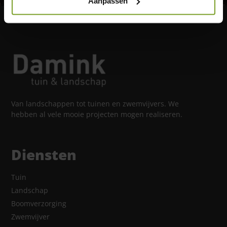
Aanpassen
Van landschappen tot tuinen en zwemvijvers. We
hebben al vele mooie projecten mogen realiseren.
Diensten
Tuin
Landschap
Boomverzorging
Zwemvijver