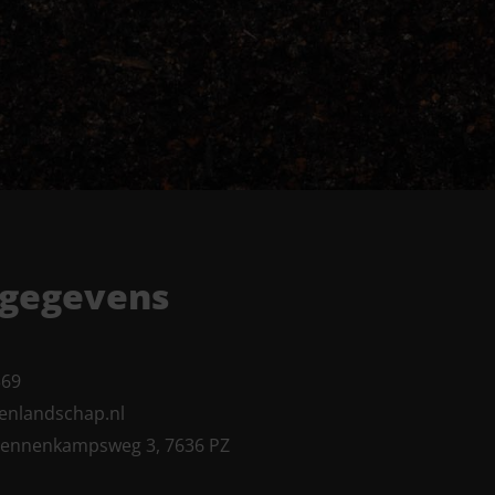
tgegevens
369
enlandschap.nl
 Dennenkampsweg 3, 7636 PZ