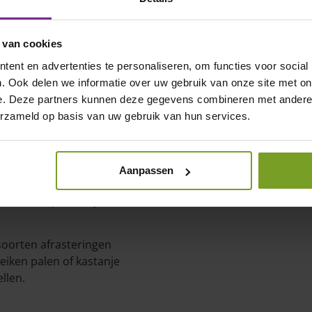
 van cookies
ent en advertenties te personaliseren, om functies voor social
. Ook delen we informatie over uw gebruik van onze site met on
e. Deze partners kunnen deze gegevens combineren met andere i
erzameld op basis van uw gebruik van hun services.
n maken we vaak gebruik van
en, boombanken en
we zelf, met de hand. Het
Aanpassen
n vinden we belangrijk. Deze
 landschap. Het zijn
soorten afrasteringen
eiken palen of kastanje
llen.