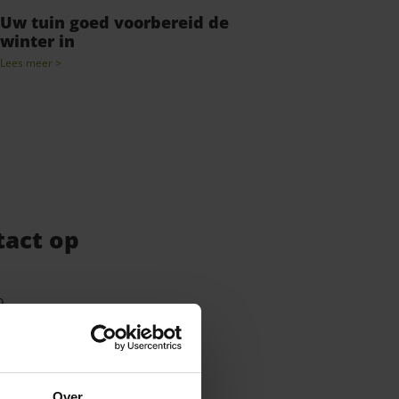
Uw tuin goed voorbereid de
winter in
Lees meer >
act op
9
andschap.nl
nnenkampsweg 3, 7636 PZ
Over