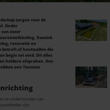
andschap zorgen voor de
el. Onder
n van meer
tuurontwikkeling. Damink
nleg, renovatie en
betreft of houtwallen die
begin tot eind. Dit alles
en heldere afspraken. Ons
 hebben een Twentse
nrichting
hten en onderhouden van
zaamheden zijn: