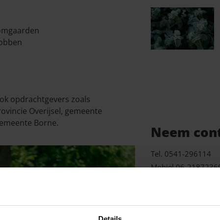
oomgaarden
tobben
 ook opdrachtgevers zoals
ovincie Overijsel, gemeente
gemeente Borne.
Neem cont
Tel. 0541-296114
Mobiel 06-2187236
info@daminktuinenl
Vestiging Agelo De
Details