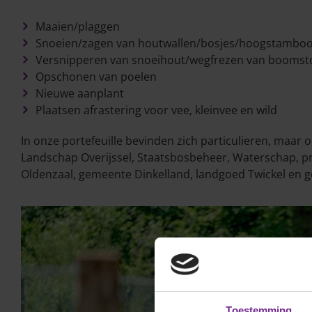
Maaien/plaggen
Snoeien/zagen van houtwallen/bosjes/hoogstamb
Versnipperen van snoeihout/wegfrezen van booms
Opschonen van poelen
Nieuwe aanplant
Plaatsen afrastering voor vee, kleinvee en wild
In onze portefeuille bevinden zich particulieren, maar
Landschap Overijssel, Staatsbosbeheer, Waterschap, pr
Oldenzaal, gemeente Dinkelland, landgoed Twickel en 
Toestemming