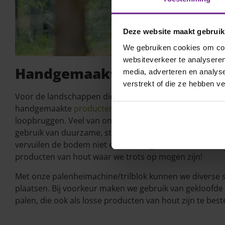
Deze website maakt gebruik
We gebruiken cookies om cont
websiteverkeer te analyseren
Handgemaakte producten
media, adverteren en analys
verstrekt of die ze hebben v
Voor de landschappen die wij hebben mogen realisere
handgemaakte
producten
zoals landhekken, slagbom
loopbruggen. Veel van onze producten van hout maken 
gebruik van duurzame, sterke en streekeigen materiale
vervuilen de bodem niet en passen goed in het Twentse
producten van hout waar we trots op mogen zijn!
Met onze palenheimachine/trilblok kunnen we diverse 
plaatsen. Bij voorkeur maken we gebruik van gekloofde 
palen, die ook als losse producten van hout zijn te beste