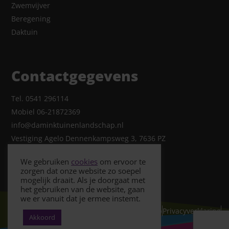
Zwemvijver
Beregening
Daktuin
Contactgegevens
Tel. 0541 296114
Mobiel 06-21872369
info@daminktuinenlandschap.nl
Vestiging Agelo Dennenkampsweg 3, 7636 PZ
We gebruiken
cookies
om ervoor te
zorgen dat onze website zo soepel
mogelijk draait. Als je doorgaat met
het gebruiken van de website, gaan
we er vanuit dat je ermee instemt.
© Copyright 2026- Damink Tuin & Landschap
Privacyverklaring
Akkoord
Cookiebeleid