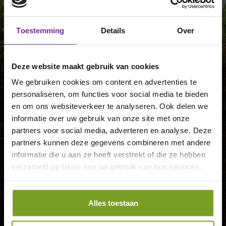
Toestemming
Details
Over
Deze website maakt gebruik van cookies
We gebruiken cookies om content en advertenties te
Een totaalplan voor uw
personaliseren, om functies voor social media te bieden
tuin
en om ons websiteverkeer te analyseren. Ook delen we
informatie over uw gebruik van onze site met onze
Damink tuin & landschap ontwerpt, legt aan
partners voor social media, adverteren en analyse. Deze
en onderhoudt. Laat ons weten waar we u
partners kunnen deze gegevens combineren met andere
mee kunnen helpen. Neem contact met ons
informatie die u aan ze heeft verstrekt of die ze hebben
op of vraag direct een vrijblijvende offerte
aan.
verzameld op basis van uw gebruik van hun services.
CONTACT
OFFERTE
Alles toestaan