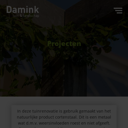
Projecten
In deze tuinrenovatie is gebruik gemaakt van het
natuurlijke product cortenstaal. Dit is een metaal
wat d.m.v. weersinvloeden roest en niet afgeeft.