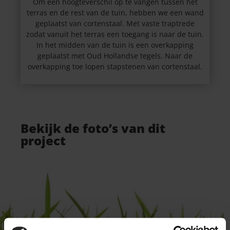
Om een hoogteverschil op te vangen tussen het
terras en de rest van de tuin, hebben we een wand
geplaatst van cortenstaal. Met vaste traptrede
zodat vanuit het terras een toegang is naar de tuin.
In het midden van de tuin is een overkapping
geplaatst met Oud Hollandse tegels. Naar de
overkapping toe lopen stapstenen van cortenstaal.
Bekijk de foto’s van dit
project