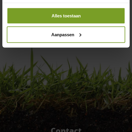
onderhoud graag voor u uit handen. Er zijn vele
mogelijkheden op het gebied van onderhoud: een éénmalige
onderhoudsbeurt, maandelijks onderhoud, een voor en/of
Alles toestaan
najaarsbeurt of het laten uitvoeren van specialistisch werk.
Neem hiervoor contact met ons op via het
contactformulier
of bel naar 0541-296114!
Aanpassen
Contact