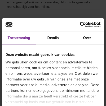
echter geen gebruik van chloorwater, chloor is te agressief en
zeer schadelijk voor het milieu.
Teunmeubilair klaar maken
Om uw tuin echt helemaal klaar te maken voor het voorjaar
haalt u natuurlijk uw tuinmeubilair tevoorschijn. Ook op uw
Toestemming
Details
Over
meubilair kan groene aanslag zijn ontstaan, verwijder ook
deze aanslag zodat u in het voorjaar weer van schoon
tuinmeubilair kunt genieten. Tenslotte kunt u uw
tuinmeubilair eventueel nog onderhouden met een nieuwe
Deze website maakt gebruik van cookies
lak of verfbeurt.
We gebruiken cookies om content en advertenties te
personaliseren, om functies voor social media te bieden
Laat uw tuin voorjaar klaar
en om ons websiteverkeer te analyseren. Ook delen we
maken door Damink tuin &
informatie over uw gebruik van onze site met onze
landschap
partners voor social media, adverteren en analyse. Deze
partners kunnen deze gegevens combineren met andere
Wij begrijpen als geen ander dat het een grote klus is om uw
tuin klaar te maken voor het voorjaar. Heeft u geen groene
informatie die u aan ze heeft verstrekt of die ze hebben
vingers of heeft u geen tijd om uw tuin volledig te
verzameld op basis van uw gebruik van hun services.
onderhouden? Damink tuin & landschap neemt het