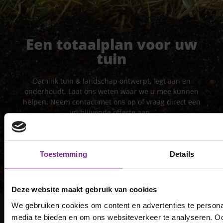
Een totaalplan voor uw
tuin
Damink tuin & landschap ontwerpt, legt aan en
onderhoudt. Laat ons weten waar we u mee kunnen
helpen. Neem contact met ons op of vraag direct een
vrijblijvende offerte aan.
CONTACT
OFFERTE
Toestemming
Details
Deze website maakt gebruik van cookies
We gebruiken cookies om content en advertenties te personal
media te bieden en om ons websiteverkeer te analyseren. Oo