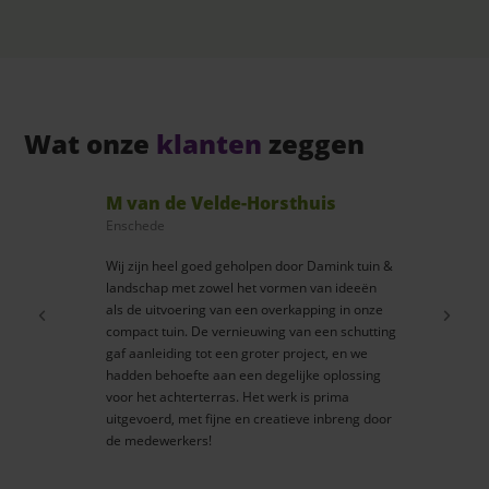
Wat onze
klanten
zeggen
M van de Velde-Horsthuis
Rick S
Enschede
Landschap 
Wij zijn heel goed geholpen door Damink tuin &
"Damink tu
landschap met zowel het vormen van ideeën
graag mee 
als de uitvoering van een overkapping in onze
kennis van
compact tuin. De vernieuwing van een schutting
werk met a
gaf aanleiding tot een groter project, en we
prettig da
hadden behoefte aan een degelijke oplossing
uitvoerin
voor het achterterras. Het werk is prima
een goede
uitgevoerd, met fijne en creatieve inbreng door
de medewerkers!