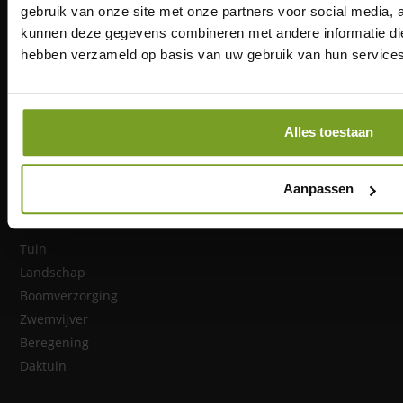
gebruik van onze site met onze partners voor social media, 
kunnen deze gegevens combineren met andere informatie die 
hebben verzameld op basis van uw gebruik van hun services
Van landschappen tot tuinen en zwemvijvers. We
Alles toestaan
hebben al vele mooie projecten mogen realiseren.
Aanpassen
Diensten
Tuin
Landschap
Boomverzorging
Zwemvijver
Beregening
Daktuin