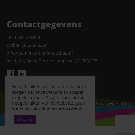
Contactgegevens
Tel. 0541 296114
Mobiel 06-21872369
info@daminktuinenlandschap.nl
Vestiging Agelo Dennenkampsweg 3, 7636 PZ
We gebruiken
cookies
om ervoor te
zorgen dat onze website zo soepel
mogelijk draait. Als je doorgaat met
het gebruiken van de website, gaan
© Copyright 2026- Damink Tuin & Landschap
Privacyverklaring
we er vanuit dat je ermee instemt.
Cookiebeleid
Akkoord