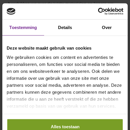
beschikken we over de juiste materialen en kennis om
uw tuin goed en duurzaam aan te leggen.
Tuinonderhoud in Twente
Toestemming
Details
Over
Een mooie tuin vraagt om goed onderhoud. De één
wat meer dan de ander, maar elke tuin heeft
Deze website maakt gebruik van cookies
onderhoud nodig. Heeft u geen groene vingers of wilt
u er niet naar omkijken? Damink tuin & landschap kan
We gebruiken cookies om content en advertenties te
het onderhoud voor u uit handen nemen. Wij zorgen
personaliseren, om functies voor social media te bieden
ervoor dat uw tuin er altijd verzorgd bij ligt.
en om ons websiteverkeer te analyseren. Ook delen we
informatie over uw gebruik van onze site met onze
Damink tuin en landschap uit
partners voor social media, adverteren en analyse. Deze
Twente
partners kunnen deze gegevens combineren met andere
informatie die u aan ze heeft verstrekt of die ze hebben
Wilt u een nieuwe tuin laten aanleggen of het
verzameld op basis van uw gebruik van hun services.
onderhoud aan ons uitbesteden? Neem dan contact
met ons op via het
contactformulier
of bel naar 0541-
296114!
Alles toestaan