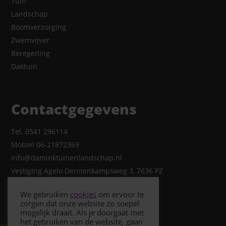
Tuin
Landschap
Boomverzorging
Zwemvijver
Beregening
Daktuin
Contactgegevens
Tel. 0541 296114
Mobiel 06-21872369
info@daminktuinenlandschap.nl
Vestiging Agelo Dennenkampsweg 3, 7636 PZ
We gebruiken
cookies
om ervoor te
zorgen dat onze website zo soepel
mogelijk draait. Als je doorgaat met
het gebruiken van de website, gaan